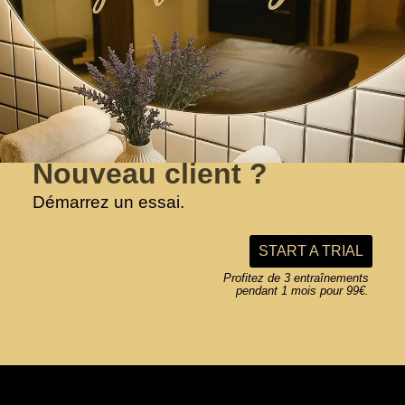
L’esprit
Smoothies
Coach, on recrute !
L’entrainement
News
Nous contacter
Nouveau client ?
Les tarifs
Backstage
Conditions générales
STAY IN TOUCH
Démarrez un essai.
Le studio
La boutique
Mentions légales
START A TRIAL
Profitez de 3 entraînements
pendant 1 mois pour 99€.
COPYRIGHT © 2026 MIDTOWN