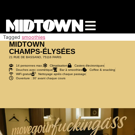
START A TRIAL
BOOK A CLASS
Tagged
smoothies
MIDTOWN
CHAMPS-ÉLYSÉES
21 RUE DE BASSANO, 75116 PARIS
14 personnes max.
Climatisation
Casiers électroniques
Douches avec cosmétique
Bar à smoothies
Coffee & snacking
WiFi gratuit
Nettoyage après chaque passage
Ouverture : 30' avant chaque cours