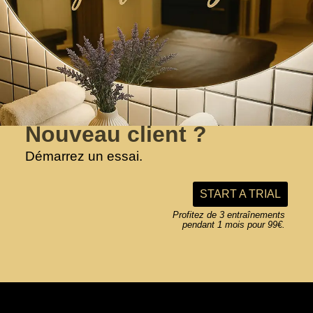
L’esprit
Smoothies
Coach, on recrute !
L’entrainement
News
Nous contacter
Nouveau client ?
Les tarifs
Backstage
Conditions générales
STAY IN TOUCH
Démarrez un essai.
Le studio
La boutique
Mentions légales
START A TRIAL
Profitez de 3 entraînements
pendant 1 mois pour 99€.
COPYRIGHT © 2026 MIDTOWN