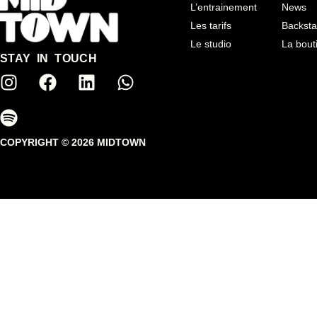
L’entrainement
News
Profitez de 3 entraînements
Les tarifs
Backst
pendant 1 mois pour 99€.
Le studio
La bout
STAY IN TOUCH
COPYRIGHT © 2026 MIDTOWN